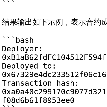
```

结果输出如下示例，表示合约成
```bash

Deployer: 
0xB1aB62fdFC104512F594f
Deployed to: 
0x67329e4dc233512f06c16
Transaction hash: 
0xa0a40c299170c9077d321
f08d6b61f8953ee0
