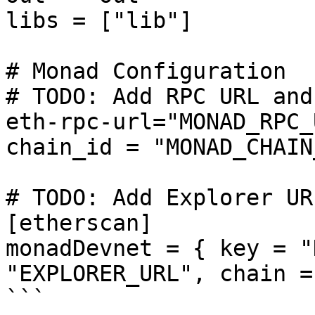
libs = ["lib"]

# Monad Configuration

# TODO: Add RPC URL and
eth-rpc-url="MONAD_RPC_U
chain_id = "MONAD_CHAIN_
# TODO: Add Explorer UR
[etherscan]

monadDevnet = { key = "
"EXPLORER_URL", chain =
```
