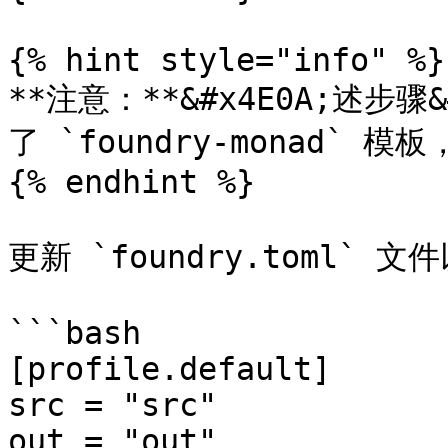
{% hint style="info" %}

**注意：**&#x4E0A;述步骤&
了 `foundry-monad` 
{% endhint %}

更新 `foundry.toml` 文
```bash

[profile.default]

src = "src"

out = "out"
