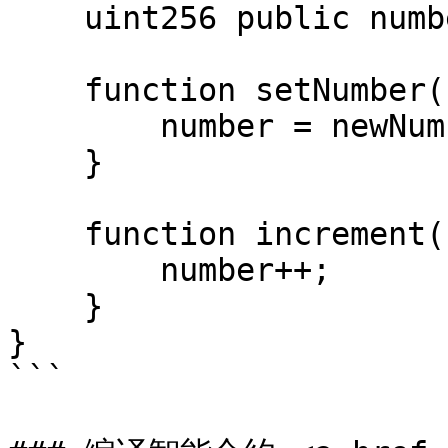
    uint256 public number;

    function setNumber(uint256 newNumber) public {

        number = newNumber;

    }

    function increment() public {

        number++;

    }

}

```
