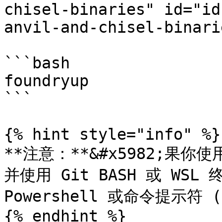
chisel-binaries" id="id
anvil-and-chisel-binari
```bash

foundryup

```

{% hint style="info" %}

**注意：**&#x5982;果你
并使用 Git BASH 或 WSL 
Powershell 或命令提示符 (
{% endhint %}
