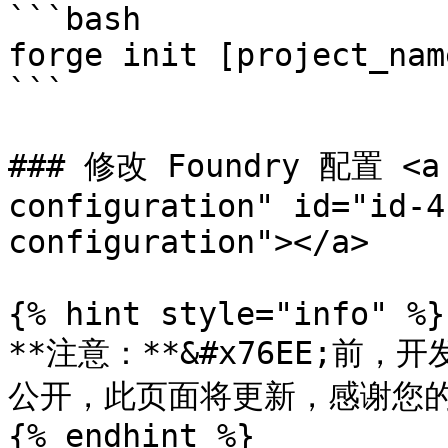
```bash

forge init [project_name
```

### 修改 Foundry 配置 <a 
configuration" id="id-4
configuration"></a>

{% hint style="info" %}

**注意：**&#x76EE;前
公开，此页面将更新，感谢您的
{% endhint %}
