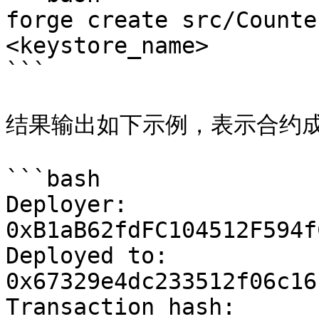
forge create src/Counte
<keystore_name>

```

结果输出如下示例，表示合约成
```bash

Deployer: 
0xB1aB62fdFC104512F594f
Deployed to: 
0x67329e4dc233512f06c16
Transaction hash: 