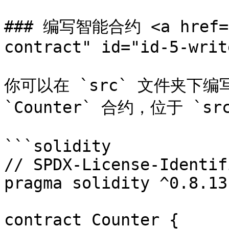
### 编写智能合约 <a href="#
contract" id="id-5-writ
你可以在 `src` 文件夹下
`Counter` 合约，位于 `src/
```solidity

// SPDX-License-Identif
pragma solidity ^0.8.13;
contract Counter {
