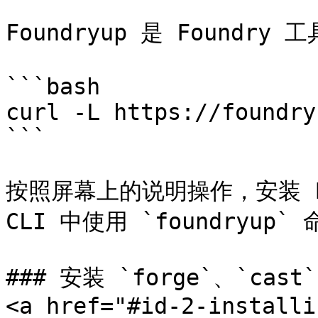
Foundryup 是 Foundr
```bash

curl -L https://foundry
```

按照屏幕上的说明操作，安装 Fo
CLI 中使用 `foundryup` 
### 安装 `forge`、`cast`
<a href="#id-2-installi