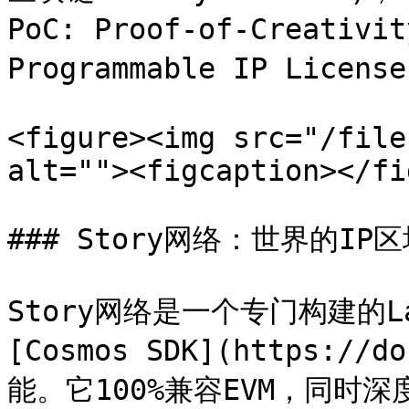
PoC: Proof-of-Creativ
Programmable IP License
<figure><img src="/file
alt=""><figcaption></fi
### Story网络：世界的IP区
Story网络是一个专门构建的L
[Cosmos SDK](https://
能。它100%兼容EVM，同时深