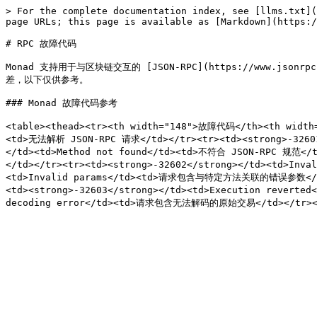
> For the complete documentation index, see [llms.txt](
page URLs; this page is available as [Markdown](https:/
# RPC 故障代码

Monad 支持用于与区块链交互的 [JSON-RPC](https://www.jso
差，以下仅供参考。

### Monad 故障代码参考

<table><thead><tr><th width="148">故障代码</th><th width
<td>无法解析 JSON-RPC 请求</td></tr><tr><td><strong>-326
</td><td>Method not found</td><td>不符合 JSON-RPC 规范</
</td></tr><tr><td><strong>-32602</strong></td><td>In
<td>Invalid params</td><td>请求包含与特定方法关联的错误参数</td>
<td><strong>-32603</strong></td><td>Execution reverte