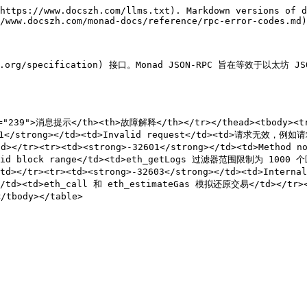
https://www.docszh.com/llms.txt). Markdown versions of d
/www.docszh.com/monad-docs/reference/rpc-error-codes.md)
nrpc.org/specification) 接口。Monad JSON-RPC 旨在等
="239">消息提示</th><th>故障解释</th></tr></thead><tbody><tr>
01</strong></td><td>Invalid request</td><td>请求无效，例如请
td></tr><tr><td><strong>-32601</strong></td><td>Metho
valid block range</td><td>eth_getLogs 过滤器范围限制为 1000 个区
</tr><tr><td><strong>-32603</strong></td><td>Inter
d</td><td>eth_call 和 eth_estimateGas 模拟还原交易</td></tr><t