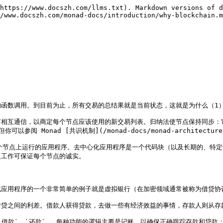
https://www.docszh.com/llms.txt). Markdown versions of d
/www.docszh.com/monad-docs/introduction/why-blockchain.m
函数调用。到目前为止，所有交易的总结果就是当前状态，这就是为什么（1）
何相互通信，以商定每个节点应该使用的新交易列表。归纳法使节点保持同步：
onad [共识机制](/monad-docs/monad-architecture/
个节点上运行的应用程序。去中心化应用程序是一个代码块（以及长期的、特
工作可保证每个节点的诚实。

应用程序的一个非常简单的例子就是虚拟银行（在加密领域通常被称为借贷协议
贷之间的利差。借款人获得贷款，去做一些有经济效益的事情，存款人则从存款
借款`、`还款` ，每种功能的逻辑主要是记账，以确保正确跟踪存款和贷款：