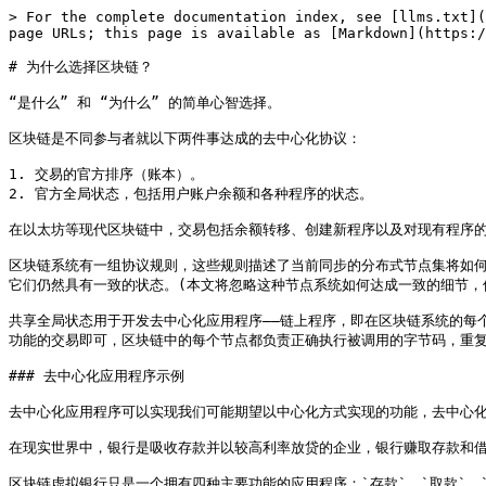
> For the complete documentation index, see [llms.txt](
page URLs; this page is available as [Markdown](https:/
# 为什么选择区块链？

“是什么” 和 “为什么” 的简单心智选择。

区块链是不同参与者就以下两件事达成的去中心化协议：

1. 交易的官方排序（账本）。

2. 官方全局状态，包括用户账户余额和各种程序的状态。

在以太坊等现代区块链中，交易包括余额转移、创建新程序以及对现有程序的
区块链系统有一组协议规则，这些规则描述了当前同步的分布式节点集将如
它们仍然具有一致的状态。(本文将忽略这种节点系统如何达成一致的细节，但你可以参阅 M
共享全局状态用于开发去中心化应用程序——链上程序，即在区块链系统的每
功能的交易即可，区块链中的每个节点都负责正确执行被调用的字节码，重复
### 去中心化应用程序示例

去中心化应用程序可以实现我们可能期望以中心化方式实现的功能，去中心化
在现实世界中，银行是吸收存款并以较高利率放贷的企业，银行赚取存款和借
区块链虚拟银行只是一个拥有四种主要功能的应用程序：`存款`、`取款`、`