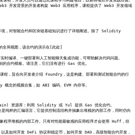
lidity)：智能合约开发课程，开发人员可以通过此课程学习构建项目，以获得项目开发实践经验。

)：适用于没有 Web3 开发背景的开发者构架 Web3 应用程序，课程提供了 Web3 开发领域
)：围绕 EVM 环境，对智能合约和区块链基础知识进行了详细阐述。除了 Solidity 
App 的全局视图，该合约的演示在[此处]
式合约模板示例，具有实时编译、一键部署和人工智能聊天集成功能，可帮助解决代码问题。

提供了可定制的合约模板。请注意，它们没有进行 Gas 优化。

全面的 Web3 开发课程，旨在向开发者介绍 Foundry，这是构建、部署和测试智能合约的行
olidity 概念的视频合集，如 ABI 编码、EVM 内存等。

ree/main) 资源库：利用 Solidity 或 Yul 提供 Gas 优化合约。

内联汇编。它并不完全是纯粹的汇编语言，它提供控制流结构并抽象出堆栈的内部工作，同时仍向
制流结构，也不抽象程序堆栈的内部工作。只有对性能最敏感的应用程序才会使用 Huff，但
：介绍 Foundry，以及如何开发 DeFi 协议和稳定币，如何开发 DAO，高级智能合约开发，