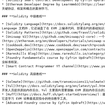
* [Solidity Smart Contract Development by Cyfri
* [Ethereum Developer Degree by LearnWeb3](https
关键协议、框架和概念的案例学习。

### **Solidity 中级教程**

* [Solidity Language](https://docs.soliditylang.o
Language 文档外，它还涵盖了在 EVM 上编译代码、部署合约的基础知
* [Solidity Patterns](https://github.com/fravoll/
* [Uniswap V2](https://github.com/Uniswap/v2
(https://ethereum.org/en/developers/tutorials/uniswap-v
* [Cookbook.dev](https://www.cookbook.dev/se
* [OpenZeppelin](https://www.openzeppelin.com/
* [Rareskills Blog](https://www.rareskills.io/ca
* [Foundry Fundamentals course by Cyfrin Updraf
业标准框架。

* [Smart Contract Programmer YT channel](https://
### **Solidity 高级教程**

* [Solmate](https://github.com/transmissions11/solma
* [Yul](https://docs.soliditylang.org/en/l
开发人员提供原始内存后台。Yul 主要面向需要接触 EVM 原始内存后台的开
* [Huff](https://docs.huff.sh/get-started/o
它是学习 EVM 诠释最底层指令的绝佳教学工具。

* [Advanced Foundry course by Cyfrin Updraft](ht