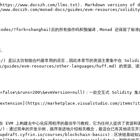
https://www.docszh.com/llms.txt). Markdown versions of d
/www.docszh.com/monad-docs/guides/evm-resources/solidity
codes/?fork=shanghai)后的所有操作码和预编译，Monad 还保留了标准
。

v0.8.25/) 是以太坊智能合约最常用的语言，因此本章节的资源主要集中在 Solidity，
onad-docs/guides/evm-resources/other-languages/h
optimize=false\&runs=200\&evmVersion=null)：一款交互式 
extension](https://marketplace.visualstudio.com/items?it
o/en/course)：在 EVM 上构建去中心化应用程序的最佳学习教程。它为任何人
-example.org/)：通过简单的开发示例，循序渐进地介绍相关概念，最适合已有其他语
ttps://updraft.cyfrin.io/courses/blockchain-basics