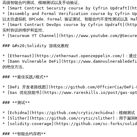
高级智能合约测试、模糊测试以及手动验证。

* [Smart Contract Security course by Cyfrin Updraf
* [Assembly and Formal Verification course by Cyfri
以太坊虚拟机 OPCode、Formal 验证测试、智能合约不变性测试以及 Halmo
* [Smart Contract DevOps course by Cyfrin Updra
实时协议的维护和监控。

* [Secureum YT Channel](https://www.youtube.com/
### &#x20;Solidity 游戏化教程

* [Ethernaut](https://ethernaut.openzeppelin.com/)：通
* [Damn Vulnerable DeFi](https://www.damnv
的绝佳方法。

### **最佳实践/模式**

* [DeFi 开发者路线图](https://github.com/OffcierCia/DeFi-D
* [Gas 优化技能书](https://www.rareskills.io/post/gas-opti
### **测试**

* [Echidna](https://github.com/crytic/echidna)：模糊测试

* [Slither](https://github.com/crytic/slither)：用于
* [solidity-coverage](https://github.com/sc-forks/so
### **智能合约存档**
