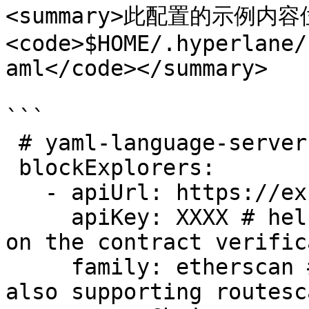
<summary>此配置的示例内容
<code>$HOME/.hyperlane/
aml</code></summary>

```

 # yaml-language-server: $schema=../schema.json

 blockExplorers:

   - apiUrl: https://explorer.yourchain.com/api

     apiKey: XXXX # helpful to avoid rate limiting 
on the contract verific
     family: etherscan #explorer you're using, 
also supporting routesc