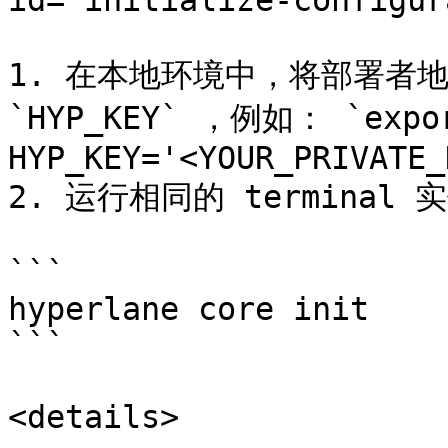
id="initialize-configur
1. 在本地环境中，将部署者
`HYP_KEY` ，例如： `expor
HYP_KEY='<YOUR_PRIVATE_
2. 运行相同的 terminal 实
```

hyperlane core init

```

<details>
