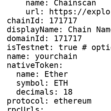
     name: Chainscan

     url: https://explorer.yourchain.com

 chainId: 171717

 displayName: Chain Name

 domainId: 171717

 isTestnet: true # optional

 name: yourchain

 nativeToken:

   name: Ether

   symbol: ETH

   decimals: 18

 protocol: ethereum

 rpcUrls:
