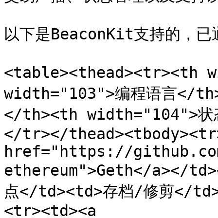
以下是BeaconKit支持的，
<table><thead><tr><th 
width="103">编程语言</th
</th><th width="104"
</tr></thead><tbody><tr
href="https://github.co
ethereum">Geth</a></t
点</td><td>存档/修剪</td
<tr><td><a 