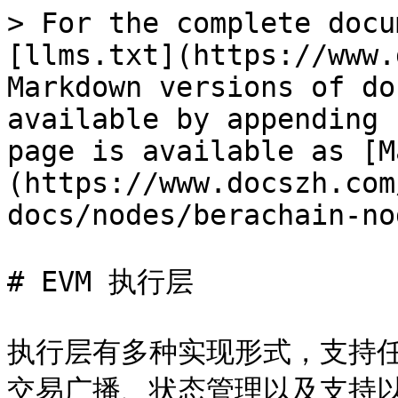
> For the complete docu
[llms.txt](https://www.
Markdown versions of do
available by appending 
page is available as [M
(https://www.docszh.com
docs/nodes/berachain-no
# EVM 执行层

执行层有多种实现形式，支持任
交易广播、状态管理以及支持以