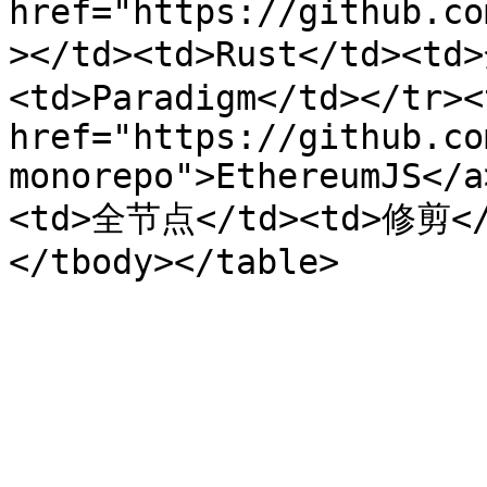
href="https://github.co
></td><td>Rust</td><
<td>Paradigm</td></tr><
href="https://github.co
monorepo">EthereumJS</a
<td>全节点</td><td>修剪<