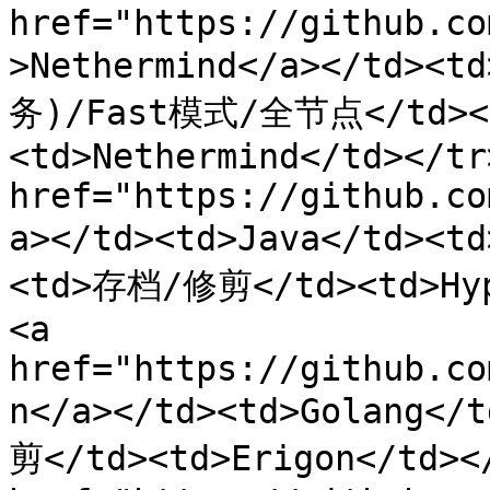
href="https://github.co
>Nethermind</a></td><
务)/Fast模式/全节点</td><
<td>Nethermind</td></tr
href="https://github.co
a></td><td>Java</td>
<td>存档/修剪</td><td>Hyp
<a 
href="https://github.co
n</a></td><td>Golang<
剪</td><td>Erigon</td></