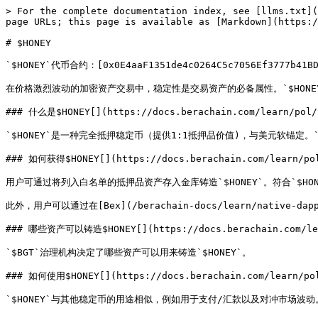
> For the complete documentation index, see [llms.txt](
page URLs; this page is available as [Markdown](https:/
# $HONEY

`$HONEY`代币合约：[0x0E4aaF1351de4c0264C5c7056Ef3777b41BD8e
在价格激烈波动的加密资产交易中，稳定性是交易资产的必备属性。`$HONEY`是
### 什么是$HONEY[​](https://docs.berachain.com/learn/pol/t
`$HONEY`是一种完全抵押稳定币（提供1:1抵押品价值)，与美元软锚定。
### 如何获得$HONEY[​](https://docs.berachain.com/learn/pol
用户可通过将列入白名单的抵押品资产存入金库铸造`$HONEY`。符合`$HO
此外，用户可以通过在[Bex](/berachain-docs/learn/native-da
### 哪些资产可以铸造$HONEY[​](https://docs.berachain.com/lear
`$BGT`治理机构决定了哪些资产可以用来铸造`$HONEY`。

### 如何使用$HONEY[​](https://docs.berachain.com/learn/pol
`$HONEY`与其他稳定币的用途相似，例如用于支付/汇款以及对冲市场波动。不