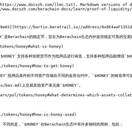
https://www.docszh.com/llms.txt). Markdown versions of d
/www.docszh.com/berachain-docs/learn/proof-of-liquidity/
03](https://bartio.beratrail.io//address/0x0E4aaF1351de
Berachain的稳定币，旨在为Berachain生态内外提供稳定可靠的交易媒介
okens/honey#what-is-honey)

`$HONEY`支持各种加密货币作为抵押品进行铸造，支持多种抵押品能增强`$H
/tokens/honey#how-to-get-honey)

NEY`抵押品条件的不同资产存储在不同的金库合约中。`$HONEY`的铸造率可
pps/bex.md)上交易其他资产来兑换`$HONEY`。

n/pol/tokens/honey#what-determines-which-assets-collate
/tokens/honey#how-is-honey-used)

同的是，`$HONEY`在Berachain生态中有许多独特的用例，包括：
