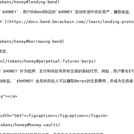
kens/honey#lending-bend)

.md)使用`$HONEY`，用户向Bend协议的`$HONEY`流动性池中供应资产，赚取收益。

ttps://docs.bend.berachain.com//learn/lending-prot
kens/honey#borrowing-bend)

贷。

l/tokens/honey#perpetual-futures-berps)

berps.md)使用`$HONEY`作为抵押、支付和存款等所有交易的基础代币。例如，用户
取被动收益。`$bHONEY`金库的存款人可以赚取Berps的交易费用，并成为交
y"></a>

idth="563"><figcaption></figcaption></figure>

okens/honey#honey-vaults)
