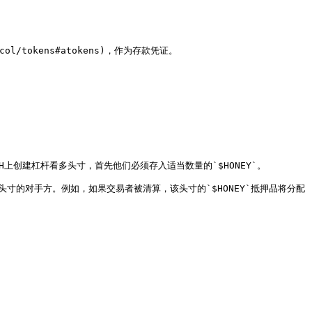
ocol/tokens#atokens)，作为存款凭证。

要在ETH上创建杠杆看多头寸，首先他们必须存入适当数量的`$HONEY`。

易者头寸的对手方。例如，如果交易者被清算，该头寸的`$HONEY`抵押品将分配