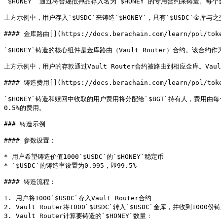
`$HONEY` 通过将合规抵押品存入名为`$HONEY`的专用合约来铸造
上方示例中，用户存入`$USDC`来铸造`$HONEY`，只有`$USDC`金库与之
#### 金库路由[​](https://docs.berachain.com/learn/pol/toke
`$HONEY`铸造的核心组件是金库路由（Vault Router）合约。该合约作
上方示例中，用户的存款通过Vault Router合约被路由到相应金库。Vaul
#### 铸造费用[​](https://docs.berachain.com/learn/pol/toke
`$HONEY`铸造和赎回中收取的用户费用将分配给`$BGT`持有人，费用由每个金
0.5%的费用。

### 铸造示例

#### 参数设置：

* 用户希望铸造价值1000`$USDC`的`$HONEY`稳定币

* `$USDC`的铸造率设置为0.995，即99.5%

#### 铸造流程：

1. 用户将1000`$USDC`存入Vault Router合约

2. Vault Router将1000`$USDC`转入`$USDC`金库，并收到1000份
3. Vault Router计算要铸造的`$HONEY`数量：
