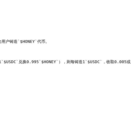
户铸造`$HONEY`代币。

DC`兑换0.995`$HONEY`），则每铸造1`$USDC`，收取0.005或