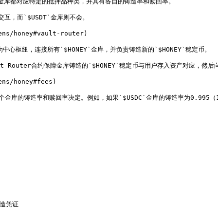
。每个金库都对应特定的抵押品种类，并具有各自的铸造率和赎回率。

交互，而`$USDT`金库则不会。

ns/honey#vault-router)

为中心枢纽，连接所有`$HONEY`金库，并负责铸造新的`$HONEY`稳定币。

t Router合约保障金库铸造的`$HONEY`稳定币与用户存入资产对应，然后向用
ns/honey#fees)

库的铸造率和赎回率决定。例如，如果`$USDC`金库的铸造率为0.995（1`$US
铸造凭证
