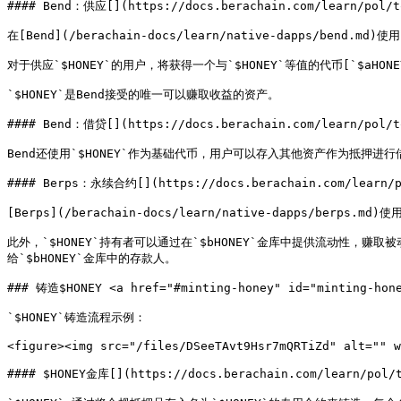
#### Bend：供应[​](https://docs.berachain.com/learn/pol/to
在[Bend](/berachain-docs/learn/native-dapps/bend
对于供应`$HONEY`的用户，将获得一个与`$HONEY`等值的代币[`$aHONEY`](h
`$HONEY`是Bend接受的唯一可以赚取收益的资产。

#### Bend：借贷[​](https://docs.berachain.com/learn/pol/to
Bend还使用`$HONEY`作为基础代币，用户可以存入其他资产作为抵押进行借
#### Berps：永续合约[​](https://docs.berachain.com/learn/po
[Berps](/berachain-docs/learn/native-dapps/
此外，`$HONEY`持有者可以通过在`$bHONEY`金库中提供流动性，赚
给`$bHONEY`金库中的存款人。

### 铸造$HONEY <a href="#minting-honey" id="minting-hone
`$HONEY`铸造流程示例：

<figure><img src="/files/DSeeTAvt9Hsr7mQRTiZd" alt="" w
#### $HONEY金库[​](https://docs.berachain.com/learn/pol/t