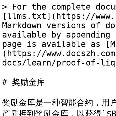
> For the complete docu
[llms.txt](https://www.
Markdown versions of do
available by appending 
page is available as [M
(https://www.docszh.com
docs/learn/proof-of-liq
# 奖励金库

奖励金库是一种智能合约，用户
产质押到奖励金库，以获得`$