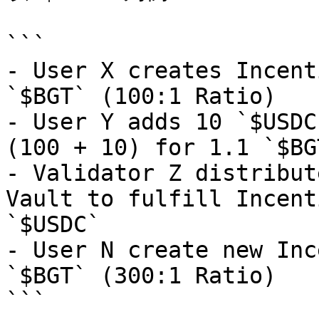
```

- User X creates Incent
`$BGT` (100:1 Ratio)

- User Y adds 10 `$USDC
(100 + 10) for 1.1 `$BG
- Validator Z distribut
Vault to fulfill Incent
`$USDC`

- User N create new Inc
`$BGT` (300:1 Ratio)

```
