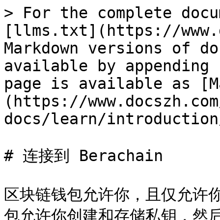
> For the complete docu
[llms.txt](https://www.
Markdown versions of do
available by appending 
page is available as [M
(https://www.docszh.com
docs/learn/introduction
# 连接到 Berachain

区块链钱包允许你，且仅允许你访
包允许你创建和存储私钥，然