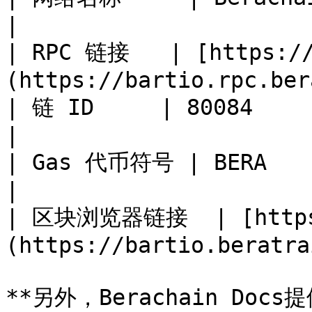
|

| RPC 链接   | [https://
(https://bartio.rpc.ber
| 链 ID     | 80084                                                                 
|

| Gas 代币符号 | BERA                                                                  
|

| 区块浏览器链接  | [https:
(https://bartio.beratra
**另外，Berachain Do