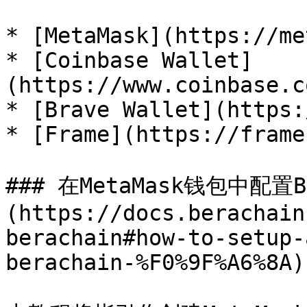
* [MetaMask](https://me
* [Coinbase Wallet]
(https://www.coinbase.c
* [Brave Wallet](https:
* [Frame](https://frame
### 在MetaMask钱包中配置Be
(https://docs.berachain
berachain#how-to-setup-
berachain-%F0%9F%A6%8A)
