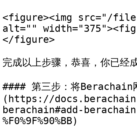
<figure><img src="/file
alt="" width="375"><fig
</figure>

完成以上步骤，恭喜，你已经成功创
#### 第三步：将Berachai
(https://docs.berachain
berachain#add-berachain
%F0%9F%90%BB)
