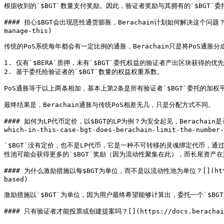
根据收到的`$BGT`数量支付奖励。因此，验证者奖励与其拥有的`$BGT`委托
#### 担心$BGT会出现恶性通货膨胀，Berachain计划如何解决这个问题？[​](https
manage-this)

传统的PoS系统每年都会有一定比例的通胀，Berachain只是将PoS通胀分
1. 仅有`$BERA`质押，未有`$BGT`委托权益的验证者产出区块获得的优先
2. 基于委托给验证者的`$BGT`数量的权益权重系数。

PoS通胀等于以上两条相加，基本上第2条是所有验证者`$BGT`委托的加权
最终结果是，Berachain通胀与传统PoS相差无几，只是分配方式不同。

#### 如何为LP代币定价，以$BGT的LP为例？为安全起见，Berachain是否会限制$B
which-in-this-case-bgt-does-berachain-limit-the-number-
`$BGT`没有定价，也不是LP代币，它是一种不可转移的灵魂绑定代币，通过在
性池可能会获得更多的`$BGT`奖励（因为流动性聚集在此），而长尾资产在没
#### 为什么激励措施以每$BGT为单位，而不是以流动性池为单位？[​](https://doc
based)

激励措施以`$BGT`为单位，因为用户最终希望能够计算出，委托一个`$BG
#### 只有验证者才能投票或创建提案吗？[​](https://docs.berachain.com