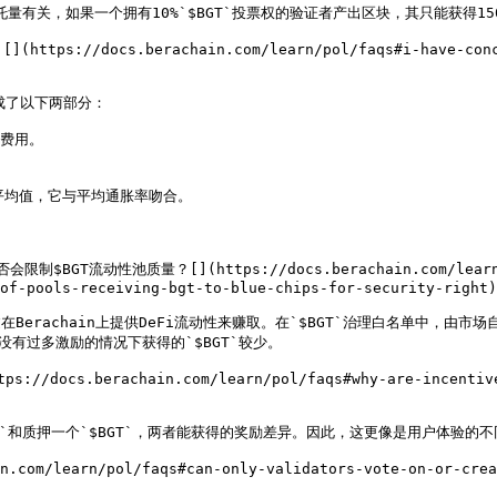
量有关，如果一个拥有10%`$BGT`投票权的验证者产出区块，其只能获得150`
://docs.berachain.com/learn/pol/faqs#i-have-concern
成了以下两部分：

费用。

平均值，它与平均通胀率吻合。

GT流动性池质量？[​](https://docs.berachain.com/learn/pol/
of-pools-receiving-bgt-to-blue-chips-for-security-right)

Berachain上提供DeFi流动性来赚取。在`$BGT`治理白名单中，由市场
有过多激励的情况下获得的`$BGT`较少。

s.berachain.com/learn/pol/faqs#why-are-incentives-e
T`和质押一个`$BGT`，两者能获得的奖励差异。因此，这更像是用户体验的不同
/learn/pol/faqs#can-only-validators-vote-on-or-creat