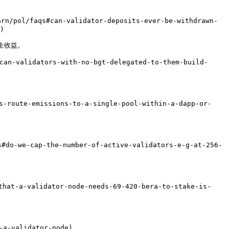
faqs#can-validator-deposits-ever-be-withdrawn-
)

收益。

lidators-with-no-bgt-delegated-to-them-build-
ute-emissions-to-a-single-pool-within-a-dapp-or-
e-cap-the-number-of-active-validators-e-g-at-256-
a-validator-node-needs-69-420-bera-to-stake-is-
-validator-node)
