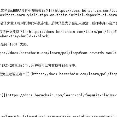
中获得收益？[​](https://docs.berachain.com/learn/pol/
ositors-earn-yield-tips-on-their-initial-deposit-of-bera
样节省了大量工程时间和代码复杂性。质押只是为了验证人激活，质押本身不会产生
(https://docs.berachain.com/learn/pol/faqs#can-va
when-they-build-a-block)

`$BGT`奖励。

s.berachain.com/learn/pol/faqs#can-rewards-vaults-ro
ERC-20凭证代币，用户就可以将其质押到金库中。

[​](https://docs.berachain.com/learn/pol/faqs#do-w
//docs.berachain.com/learn/pol/faqs#it-claims-that-


arn/pol/faqs#is-there-a-maximum-staking-amount-with-a