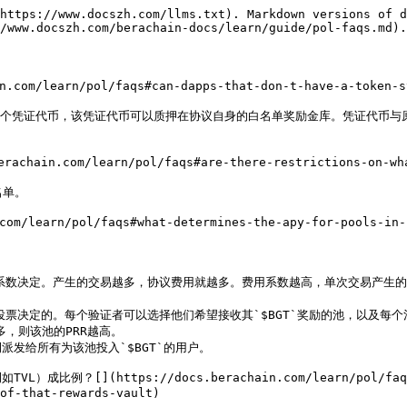
https://www.docszh.com/llms.txt). Markdown versions of d
/www.docszh.com/berachain-docs/learn/guide/pol-faqs.md).

m/learn/pol/faqs#can-dapps-that-don-t-have-a-token-st
一个凭证代币，该凭证代币可以质押在协议自身的白名单奖励金库。凭证代币与
n.com/learn/pol/faqs#are-there-restrictions-on-what-k
单。

/learn/pol/faqs#what-determines-the-apy-for-pools-in-b
费用系数决定。产生的交易越多，协议费用就越多。费用系数越高，单次交易产生
者的投票决定的。每个验证者可以选择他们希望接收其`$BGT`奖励的池，以及每个池
，则该池的PRR越高。

派发给所有为该池投入`$BGT`的用户。

比例？[​](https://docs.berachain.com/learn/pol/faqs#is
of-that-rewards-vault)
