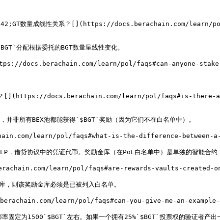
GT数量成线性关系？[​](https://docs.berachain.com/learn/pol/f
GT`分配根据委托的BGT数量呈线性变化。

/docs.berachain.com/learn/pol/faqs#can-anyone-stake-b
tps://docs.berachain.com/learn/pol/faqs#is-there-any
并非所有BEX池都能获得`$BGT`奖励（因为它们不在白名单中）。

om/learn/pol/faqs#what-is-the-difference-between-a-p
x上的LP，借贷协议中的凭证代币。奖励金库（在PoL白名单中）是单独的智能合约
.com/learn/pol/faqs#are-rewards-vaults-created-only-
金库，则该奖励金库必须是已被列入白名单。

ain.com/learn/pol/faqs#can-you-give-me-an-example-of-
率固定为1500`$BGT`左右。如果一个拥有25%`$BGT`投票权的验证者产