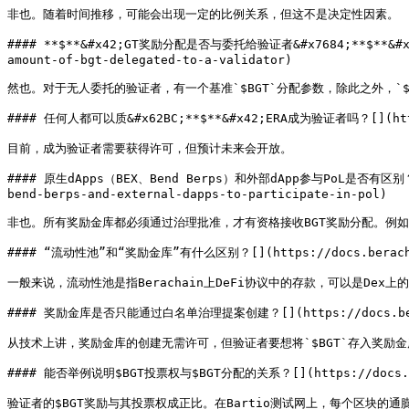
非也。随着时间推移，可能会出现一定的比例关系，但这不是决定性因素。

#### **$**&#x42;GT奖励分配是否与委托给验证者&#x7684;**$**&#x42;
amount-of-bgt-delegated-to-a-validator)

然也。对于无人委托的验证者，有一个基准`$BGT`分配参数，除此之外，`$B
#### 任何人都可以质&#x62BC;**$**&#x42;ERA成为验证者吗？[​](https:/
目前，成为验证者需要获得许可，但预计未来会开放。

#### 原生dApps（BEX、Bend Berps）和外部dApp参与PoL是否有区别？[​](ht
bend-berps-and-external-dapps-to-participate-in-pol)

非也。所有奖励金库都必须通过治理批准，才有资格接收BGT奖励分配。例如，
#### “流动性池”和“奖励金库”有什么区别？[​](https://docs.berachain.c
一般来说，流动性池是指Berachain上DeFi协议中的存款，可以是De
#### 奖励金库是否只能通过白名单治理提案创建？[​](https://docs.berachain
从技术上讲，奖励金库的创建无需许可，但验证者要想将`$BGT`存入奖励
#### 能否举例说明$BGT投票权与$BGT分配的关系？[​](https://docs.berach
验证者的$BGT奖励与其投票权成正比。在Bartio测试网上，每个区块的通膨