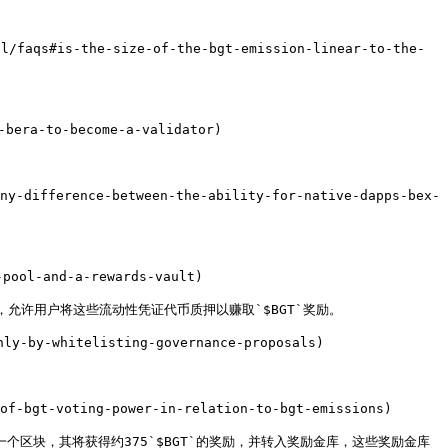
aqs#is-the-size-of-the-bgt-emission-linear-to-the-
era-to-become-a-validator)

-difference-between-the-ability-for-native-dapps-bex-
ool-and-a-rewards-vault)

，允许用户将这些流动性凭证代币质押以赚取`$BGT`奖励。

by-whitelisting-governance-proposals)

bgt-voting-power-in-relation-to-bgt-emissions)

出一个区块，其将获得约375`$BGT`的奖励，并转入奖励金库，这些奖励金库