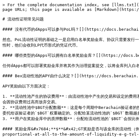
> For the complete documentation index, see [llms.txt](
page URLs; this page is available as [Markdown](https:/
# 流动性证明常见问题

#### 没有代币的dApps可以参与PoL吗？[​](https://docs.berachain.co
然也。PoL流动性证明的基础之一是启用白名单奖励金库。协议只需要发行
性时，他们会收到LP代币形式的凭证代币。

#### 哪些类型的dApps可以拥有白名单奖励金库？[​](https://docs.berachai
任何dApps都可以部署奖励金库并将其作为治理提案提交，以将金库列入白名
#### Bex流动性池的APY由什么决定？[​](https://docs.berachain.com
APY奖励由以下方面决定：

1. **流动性池产生的协议费用**：由流动性池中产生的交易和设定的
会因协议费用过高而放弃交易。

2. **流动性池中$BGT分配数额**：这是每个周期中Berachain验证
委托给该验证者的`$BGT`权重确定的。分配给某流动性池的`$BGT`数额越多
3. **用户在奖励金库中的质押数额**：分配给流动性池的`$BGT`会按比例
#### 奖励金库&#x7684;**$**&#x42;GT奖励是否与该金库的流动性（例如TVL）成
proportional-at-all-to-the-amount-of-liquidity-e-g-tvl-