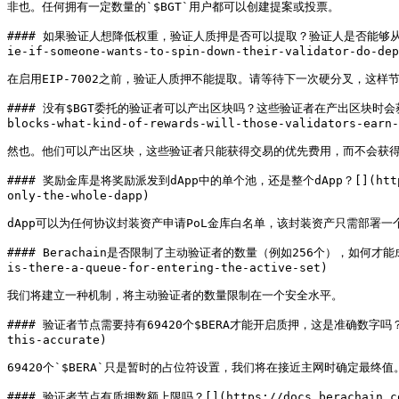
非也。任何拥有一定数量的`$BGT`用户都可以创建提案或投票。

#### 如果验证人想降低权重，验证人质押是否可以提取？验证人是否能够从其初始$BERA质押
ie-if-someone-wants-to-spin-down-their-validator-do-dep
在启用EIP-7002之前，验证人质押不能提取。请等待下一次硬分叉，这
#### 没有$BGT委托的验证者可以产出区块吗？这些验证者在产出区块时会获得什么奖励？[​]
blocks-what-kind-of-rewards-will-those-validators-earn-
然也。他们可以产出区块，这些验证者只能获得交易的优先费用，而不会获得任何
#### 奖励金库是将奖励派发到dApp中的单个池，还是整个dApp？[​](https://doc
only-the-whole-dapp)

dApp可以为任何协议封装资产申请PoL金库白名单，该封装资产只需部署一个
#### Berachain是否限制了主动验证者的数量（例如256个），如何才能成为主动验证者？
is-there-a-queue-for-entering-the-active-set)

我们将建立一种机制，将主动验证者的数量限制在一个安全水平。

#### 验证者节点需要持有69420个$BERA才能开启质押，这是准确数字吗？[​](https:
this-accurate)

69420个`$BERA`只是暂时的占位符设置，我们将在接近主网时确定最终值。
#### 验证者节点有质押数额上限吗？[​](https://docs.berachain.com/le